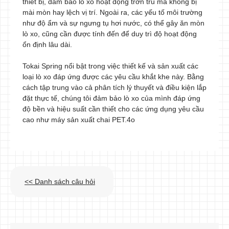
thiết bị, đảm bảo lò xo hoạt động trơn tru mà không bị
mài mòn hay lệch vị trí. Ngoài ra, các yếu tố môi trường
như độ ẩm và sự ngưng tụ hơi nước, có thể gây ăn mòn
lò xo, cũng cần được tính đến để duy trì độ hoạt động
ổn định lâu dài.
Tokai Spring nổi bật trong việc thiết kế và sản xuất các
loại lò xo đáp ứng được các yêu cầu khắt khe này. Bằng
cách tập trung vào cả phân tích lý thuyết và điều kiện lắp
đặt thực tế, chúng tôi đảm bảo lò xo của mình đáp ứng
độ bền và hiệu suất cần thiết cho các ứng dụng yêu cầu
cao như máy sản xuất chai PET.4o
<< Danh sách câu hỏi