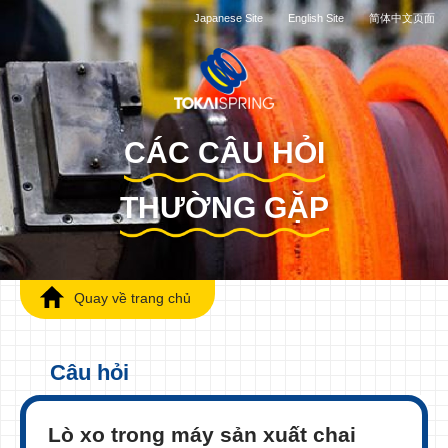
Japanese Site
English Site
简体中文页面
CÁC CÂU HỎI
THƯỜNG GẶP
Quay về trang chủ
Câu hỏi
Lò xo trong máy sản xuất chai