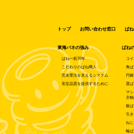
トップ
お問い合わせ窓口
ばね
東海バネの強み
ばね
ばね一筋70年
コイ
こだわりのばね職人
角ば
完全受注を支えるシステム
円錐
安定品質を提供するために
皿ば
マシ
主軸
板ば
引き
ねじ
輪ば