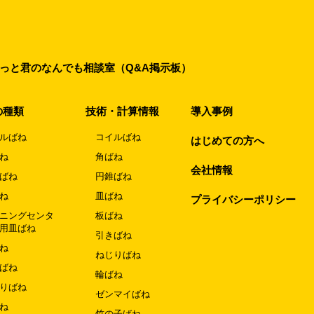
っと君のなんでも相談室（Q&A掲示板）
の種類
技術・計算情報
導入事例
ルばね
コイルばね
はじめての方へ
ね
角ばね
会社情報
ばね
円錐ばね
ね
皿ばね
プライバシーポリシー
ニングセンタ
板ばね
用皿ばね
引きばね
ね
ねじりばね
ばね
輪ばね
りばね
ゼンマイばね
ね
竹の子ばね