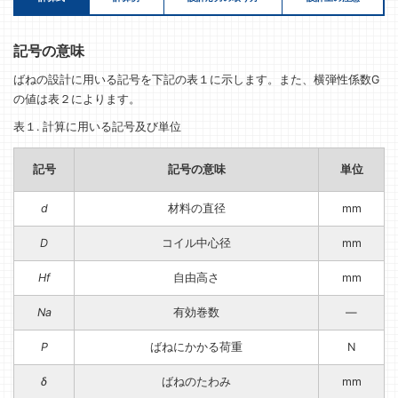
記号の意味
ばねの設計に用いる記号を下記の表１に示します。また、横弾性係数G
の値は表２によります。
表１. 計算に用いる記号及び単位
記号
記号の意味
単位
d
材料の直径
mm
D
コイル中心径
mm
Hf
自由高さ
mm
Na
有効巻数
—
P
ばねにかかる荷重
N
δ
ばねのたわみ
mm