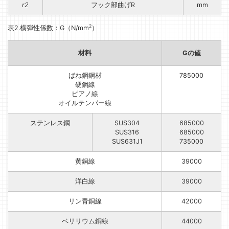
r2
フック部曲げR
mm
2
表2.横弾性係数：G（N/mm
）
材料
Gの値
ばね鋼鋼材
785000
硬鋼線
ピアノ線
オイルテンパー線
ステンレス鋼
SUS304
685000
SUS316
685000
SUS631J1
735000
黄銅線
39000
洋白線
39000
リン青銅線
42000
ベリリウム銅線
44000