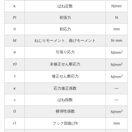
k
ばね定数
N/mm
Pi
初張力
N
τi
初応力
mm
M
ねじりモーメント、曲げモーメント
N･mm
σ
引張り応力
2
N/mm
τ0
未修正せん断応力
2
N/mm
τ
修正せん断応力
2
N/mm
κ
応力修正係数
—
ｃ
ばね指数
—
G
横弾性係数
2
N/mm
r1
フック部曲げR
mm