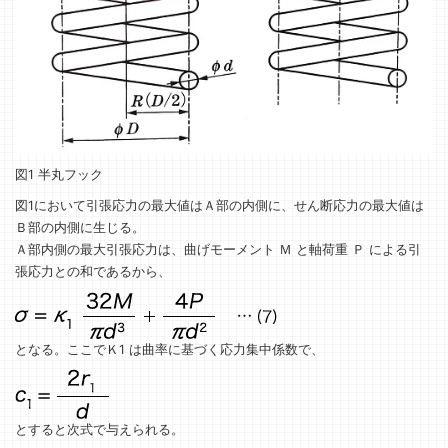
図1 半丸フック
図1において引張応力の最大値はＡ部の内側に、せん断応力の最大値は
Ｂ部の内側に生じる。
Ａ部内側の最大引張応力は、曲げモーメント Ｍ と軸荷重 Ｐ による引
張応力との和であるから、
となる。ここでＫ1 は曲率に基づく応力集中係数で、
とすると次式で与えられる。