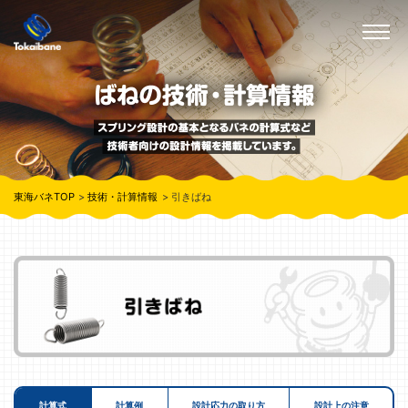
東海バネTOP
技術・計算情報
引きばね
計算式
計算例
設計応力の取り方
設計上の注意