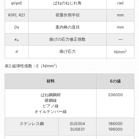
φ(φd)
ばねのねじれ角
rad
R(R1, R2)
荷重作用半径
mm
Ds
案内棒の直径
mm
κ
曲げの応力修正係数
—
b
σ
曲げ応力
2
N/mm
2
表2.縦弾性係数：E（N/mm
）
材料
Eの値
ばね鋼鋼材
206000
硬鋼線
ピアノ線
オイルテンパー線
ステンレス鋼
SUS304
186000
SUS631
196000