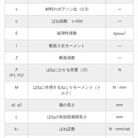
v
材料のポアソン比（0.3)
—
c
ばね指数 c=D/d
—
E
縦弾性係数
2
N/mm
l
断面２次モーメント
—
Z
断面係数
—
P
ばねにかかる荷重（力)
N
(P1, P2)
M
ばねに作用するねじりモーメント（ト
N・mm
ルク）
a1, a2
腕の長さ
mm
L
ばねの有効部展開長さ
mm
k
ばね定数
N・mm/rad
T