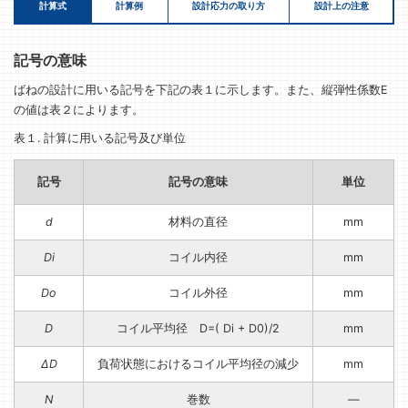
計算式
計算例
設計応力の取り方
設計上の注意
記号の意味
ばねの設計に用いる記号を下記の表１に示します。また、縦弾性係数E
の値は表２によります。
表１. 計算に用いる記号及び単位
記号
記号の意味
単位
d
材料の直径
mm
Di
コイル内径
mm
Do
コイル外径
mm
D
コイル平均径 D=( Di + D0)/2
mm
ΔD
負荷状態におけるコイル平均径の減少
mm
N
巻数
—