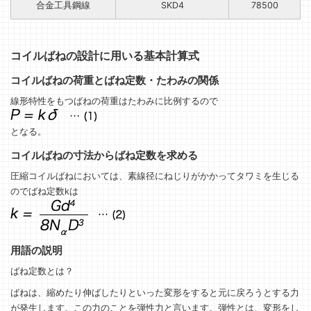
合金工具鋼線
SKD4
78500
コイルばねの設計に用いる基本計算式
コイルばねの荷重とばね定数・たわみの関係
線形特性をもつばねの荷重はたわみに比例するので
となる。
コイルばねの寸法からばね定数を求める
圧縮コイルばねにおいては、素線径にねじりがかかってタワミを生じる
のでばね定数kは
用語の説明
ばね定数とは？
ばねは、縮めたり伸ばしたりといった変形をすると元に戻ろうとする力
が発生します。この力のことを弾性力と言います。弾性とは、変形をし