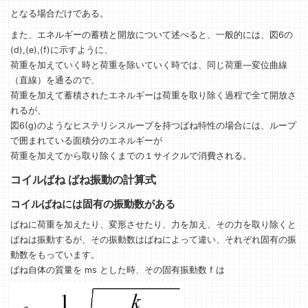
となる場合だけである。
また、エネルギーの蓄積と開放について述べると、一般的には、図6の
(d),(e),(f)に示すように、
荷重を加えていく時と荷重を除いていく時では、同じ荷重―変位曲線
（直線）を通るので、
荷重を加えて蓄積されたエネルギーは荷重を取り除く過程で全て開放さ
れるが、
図6(g)のようなヒステリシスループを持つばね特性の場合には、ループ
で囲まれている面積分のエネルギーが
荷重を加えてから取り除くまでの１サイクルで消費される。
コイルばね ばね振動の計算式
コイルばねには固有の振動数がある
ばねに荷重を加えたり、変形させたり、力を加え、その力を取り除くと
ばねは振動するが、その振動数はばねによって違い、それぞれ固有の振
動数をもっています。
ばね自体の質量を ms とした時、その固有振動数 f は