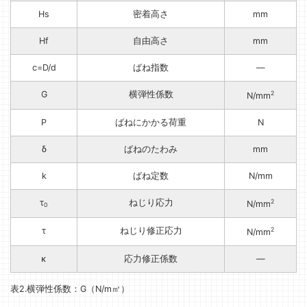
Hs
密着高さ
mm
Hf
自由高さ
mm
c=D/d
ばね指数
—
G
横弾性係数
2
N/mm
P
ばねにかかる荷重
N
δ
ばねのたわみ
mm
k
ばね定数
N/mm
τ
ねじり応力
2
N/mm
0
τ
ねじり修正応力
2
N/mm
κ
応力修正係数
—
表2.横弾性係数：G（N/m㎡）