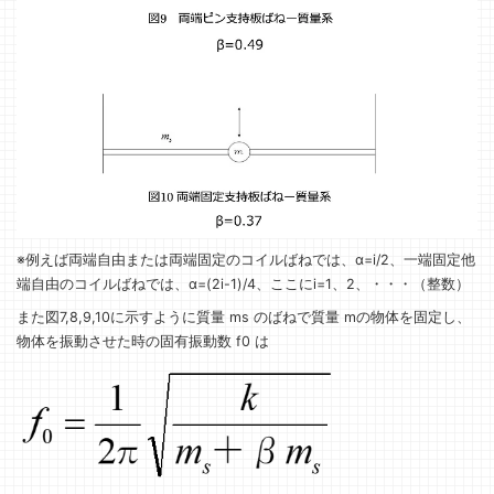
※例えば両端自由または両端固定のコイルばねでは、α=i/2、一端固定他
端自由のコイルばねでは、α=(2i-1)/4、ここにi=1、2、・・・（整数）
また図7,8,9,10に示すように質量 ms のばねで質量 mの物体を固定し、
物体を振動させた時の固有振動数 f0 は