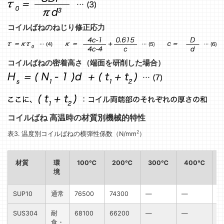
コイルばねのねじり修正応力
コイルばねの密着高さ（端面を研削した場合）
コイルばね 高温時の材質別機械的特性
2
表3. 温度別コイルばねの横弾性係数（N/mm
）
材質
環
100℃
200℃
300℃
400℃
境
SUP10
通常
76500
74300
—
—
SUS304
耐
68100
66200
—
—
食・