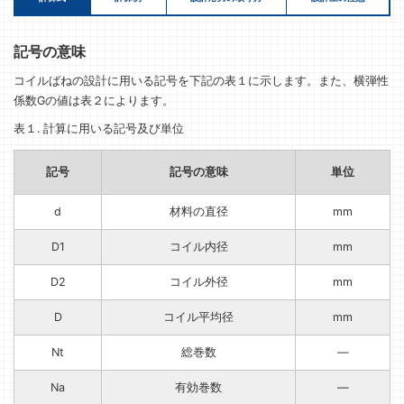
記号の意味
コイルばねの設計に用いる記号を下記の表１に示します。また、横弾性
係数Gの値は表２によります。
表１. 計算に用いる記号及び単位
記号
記号の意味
単位
d
材料の直径
mm
D1
コイル内径
mm
D2
コイル外径
mm
D
コイル平均径
mm
Nt
総巻数
—
Na
有効巻数
—