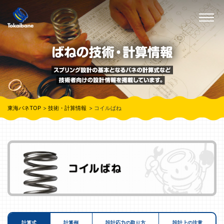
東海バネTOP
技術・計算情報
コイルばね
計算式
計算例
設計応力の取り方
設計上の注意