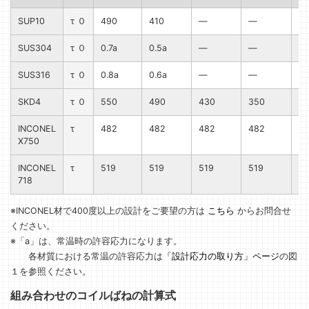
SUP10
τ ０
490
410
—
—
—
SUS304
τ ０
0.7a
0.5a
—
—
—
SUS316
τ ０
0.8a
0.6a
—
—
—
SKD4
τ ０
550
490
430
350
—
INCONEL
τ
482
482
482
482
—
X750
INCONEL
τ
519
519
519
519
—
718
※INCONEL材で400度以上の設計をご要望の方は
こちら
からお問合せ
ください。
※「a」は、常温時の許容応力になります。
各材質における常温の許容応力は
「設計応力の取り方」ページ
の図
１を参照ください。
組み合わせのコイルばねの計算式