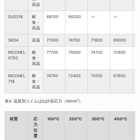
高温
SUS316
耐
68100
66200
—
—
食・
高温
SKD4
高温
77000
74700
71600
69000
INCONEL
耐
77700
76600
74700
72800
7
X750
食・
高温
INCONEL
耐
74700
72400
70100
67800
6
718
食・
高温
2
表4. 温度別コイルばね許容応⼒（N/mm
）
材質
応
100℃
200℃
300℃
400℃
力
位
置