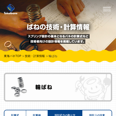
東海バネTOP
技術・計算情報
輪ばね
計算式
計算例
設計応力の取り方
設計上の注意