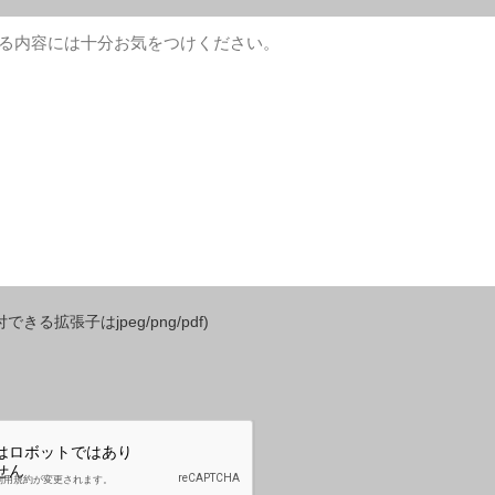
きる拡張子はjpeg/png/pdf)