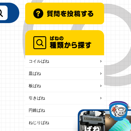
コイルばね
皿ばね
板ばね
引きばね
円錐ばね
ねじりばね