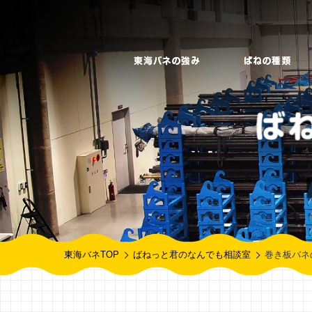
東海バネTOP
ばねっと君のなんでも相談室
巻き板バネ