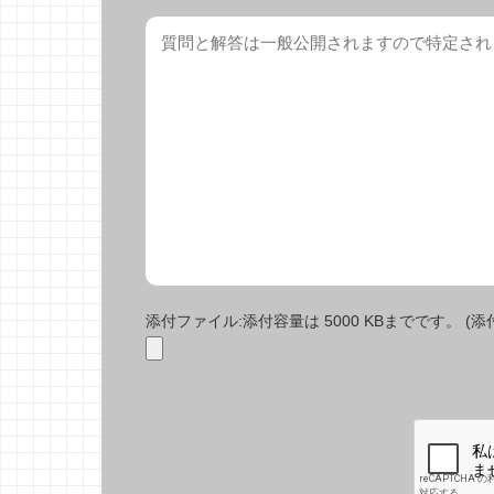
添付ファイル:添付容量は 5000 KBまでです。 (添付で