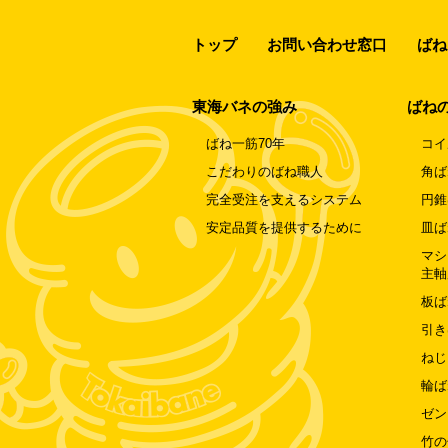
トップ
お問い合わせ窓口
ばね
東海バネの強み
ばね
ばね一筋70年
コイ
こだわりのばね職人
角ば
完全受注を支えるシステム
円錐
安定品質を提供するために
皿ば
マシ
主軸
板ば
引き
ねじ
輪ば
ゼン
竹の