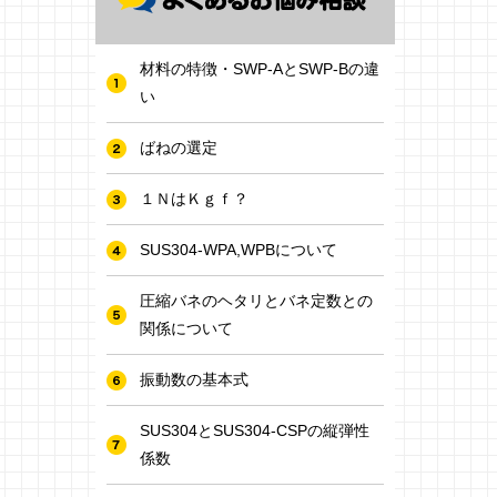
材料の特徴・SWP-AとSWP-Bの違
い
ばねの選定
１ＮはＫｇｆ？
SUS304-WPA,WPBについて
圧縮バネのヘタリとバネ定数との
関係について
振動数の基本式
SUS304とSUS304-CSPの縦弾性
係数