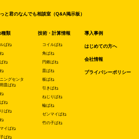
っと君のなんでも相談室（Q&A掲示板）
の種類
技術・計算情報
導入事例
ルばね
コイルばね
はじめての方へ
ね
角ばね
会社情報
ばね
円錐ばね
ね
皿ばね
プライバシーポリシー
ニングセンタ
板ばね
用皿ばね
引きばね
ね
ねじりばね
ばね
輪ばね
りばね
ゼンマイばね
ね
竹の子ばね
マイばね
子ばね