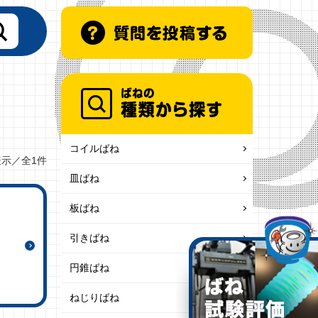
コイルばね
表示／全1件
皿ばね
板ばね
引きばね
円錐ばね
ねじりばね