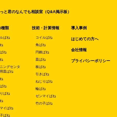
っと君のなんでも相談室（Q&A掲示板）
の種類
技術・計算情報
導入事例
ルばね
コイルばね
はじめての方へ
ね
角ばね
会社情報
ばね
円錐ばね
ね
皿ばね
プライバシーポリシー
ニングセンタ
板ばね
用皿ばね
引きばね
ね
ねじりばね
ばね
輪ばね
りばね
ゼンマイばね
ね
竹の子ばね
マイばね
子ばね