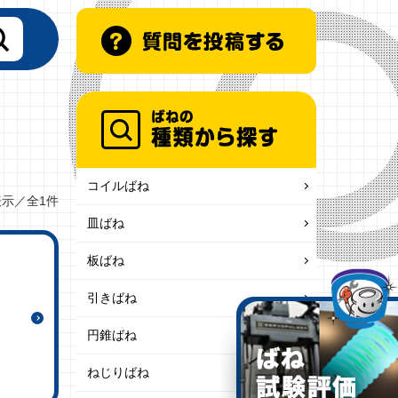
コイルばね
表示／全1件
皿ばね
板ばね
引きばね
円錐ばね
ねじりばね