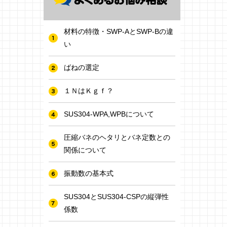
材料の特徴・SWP-AとSWP-Bの違
い
ばねの選定
１ＮはＫｇｆ？
SUS304-WPA,WPBについて
圧縮バネのヘタリとバネ定数との
関係について
振動数の基本式
SUS304とSUS304-CSPの縦弾性
係数