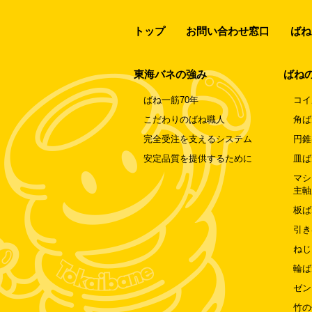
トップ
お問い合わせ窓口
ばね
東海バネの強み
ばね
ばね一筋70年
コイ
こだわりのばね職人
角ば
完全受注を支えるシステム
円錐
安定品質を提供するために
皿ば
マシ
主軸
板ば
引き
ねじ
輪ば
ゼン
竹の