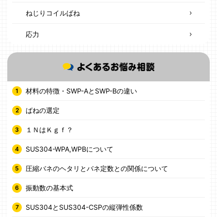
ねじりコイルばね
応力
材料の特徴・SWP-AとSWP-Bの違い
ばねの選定
１ＮはＫｇｆ？
SUS304-WPA,WPBについて
圧縮バネのヘタリとバネ定数との関係について
振動数の基本式
SUS304とSUS304-CSPの縦弾性係数