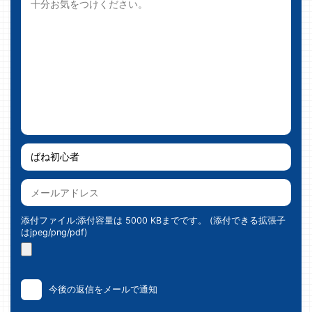
添付ファイル:添付容量は 5000 KBまでです。 (添付できる拡張子
はjpeg/png/pdf)
今後の返信をメールで通知