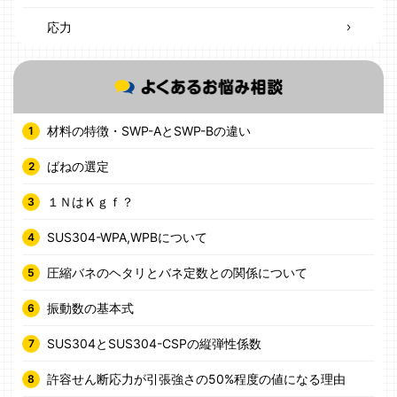
応力
材料の特徴・SWP-AとSWP-Bの違い
ばねの選定
１ＮはＫｇｆ？
SUS304-WPA,WPBについて
圧縮バネのヘタリとバネ定数との関係について
振動数の基本式
SUS304とSUS304-CSPの縦弾性係数
許容せん断応力が引張強さの50%程度の値になる理由