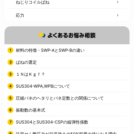
ねじりコイルばね
応力
材料の特徴・SWP-AとSWP-Bの違い
ばねの選定
１ＮはＫｇｆ？
SUS304-WPA,WPBについて
圧縮バネのヘタリとバネ定数との関係について
振動数の基本式
SUS304とSUS304-CSPの縦弾性係数
許容せん断応力が引張強さの50%程度の値になる理由