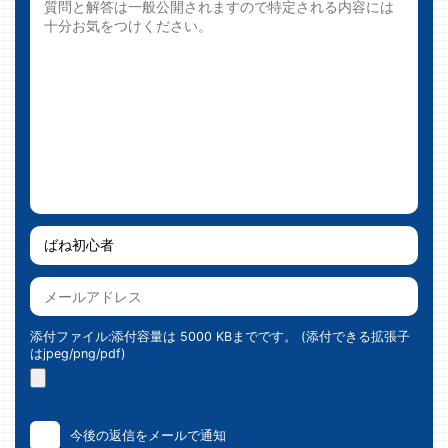
添付ファイル:添付容量は 5000 KBまでです。 (添付できる拡張子
はjpeg/png/pdf)
今後の返信をメールで通知