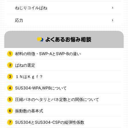
ねじりコイルばね
応力
材料の特徴・SWP-AとSWP-Bの違い
ばねの選定
１ＮはＫｇｆ？
SUS304-WPA,WPBについて
圧縮バネのヘタリとバネ定数との関係について
振動数の基本式
SUS304とSUS304-CSPの縦弾性係数