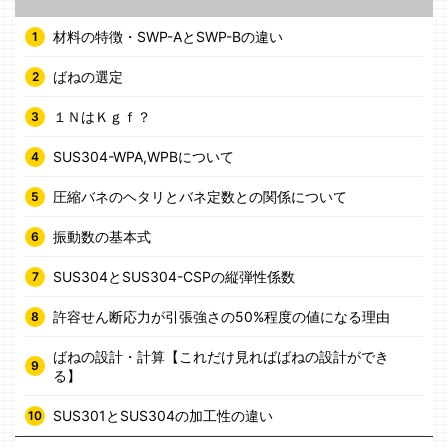
材料の特徴・SWP-AとSWP-Bの違い
ばねの選定
１ＮはＫｇｆ？
SUS304-WPA,WPBについて
圧縮バネのヘタリとバネ定数との関係について
振動数の基本式
SUS304とSUS304-CSPの縦弾性係数
許容せん断応力が引張強さの50%程度の値になる理由
ばねの設計・計算【これだけ見ればばねの設計ができ
る】
SUS301とSUS304の加工性の違い