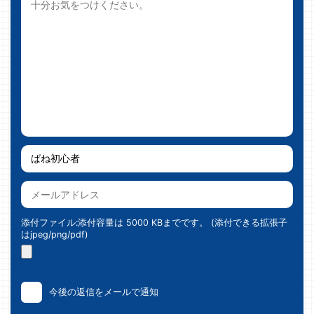
添付ファイル:添付容量は 5000 KBまでです。 (添付できる拡張子
はjpeg/png/pdf)
今後の返信をメールで通知