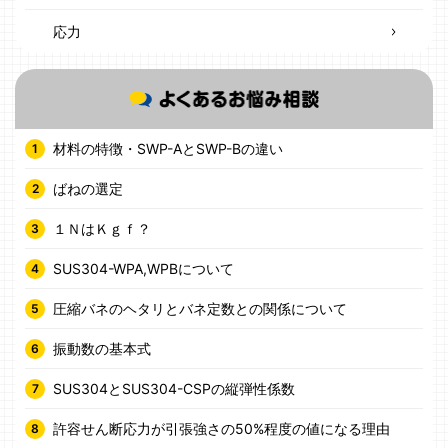
応力
材料の特徴・SWP-AとSWP-Bの違い
ばねの選定
１ＮはＫｇｆ？
SUS304-WPA,WPBについて
圧縮バネのヘタリとバネ定数との関係について
振動数の基本式
SUS304とSUS304-CSPの縦弾性係数
許容せん断応力が引張強さの50%程度の値になる理由