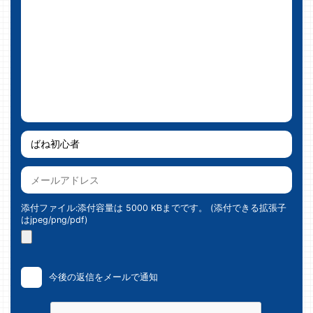
添付ファイル:添付容量は 5000 KBまでです。 (添付できる拡張子
はjpeg/png/pdf)
今後の返信をメールで通知