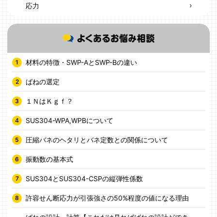
応力
材料の特徴・SWP-AとSWP-Bの違い
ばねの選定
１ＮはＫｇｆ？
SUS304-WPA,WPBについて
圧縮バネのヘタリとバネ定数との関係について
振動数の基本式
SUS304とSUS304-CSPの縦弾性係数
許容せん断応力が引張強さの50%程度の値になる理由