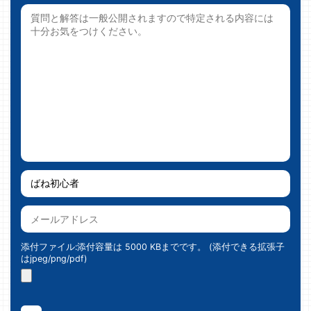
添付ファイル:添付容量は 5000 KBまでです。 (添付できる拡張子
はjpeg/png/pdf)