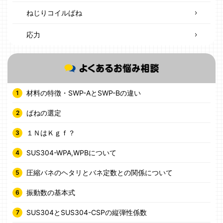
ねじりコイルばね
応力
材料の特徴・SWP-AとSWP-Bの違い
ばねの選定
１ＮはＫｇｆ？
SUS304-WPA,WPBについて
圧縮バネのヘタリとバネ定数との関係について
振動数の基本式
SUS304とSUS304-CSPの縦弾性係数