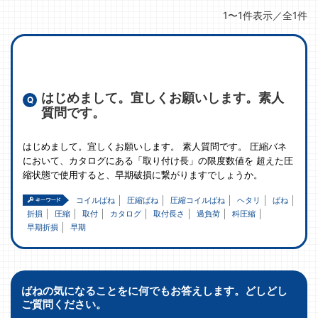
1〜1件表示／全1件
はじめまして。宜しくお願いします。素人
質問です。
はじめまして。宜しくお願いします。 素人質問です。 圧縮バネ
において、カタログにある「取り付け長」の限度数値を 超えた圧
縮状態で使用すると、早期破損に繋がりますでしょうか。
コイルばね
圧縮ばね
圧縮コイルばね
ヘタリ
ばね
折損
圧縮
取付
カタログ
取付長さ
過負荷
科圧縮
早期折損
早期
ばねの気になることをに何でもお答えします。どしどし
ご質問ください。