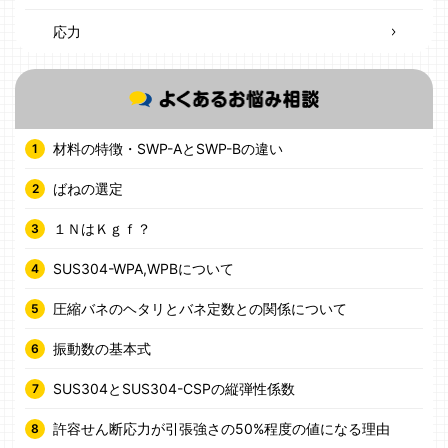
応力
材料の特徴・SWP-AとSWP-Bの違い
ばねの選定
１ＮはＫｇｆ？
SUS304-WPA,WPBについて
圧縮バネのヘタリとバネ定数との関係について
振動数の基本式
SUS304とSUS304-CSPの縦弾性係数
許容せん断応力が引張強さの50%程度の値になる理由