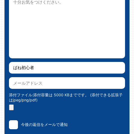
添付ファイル:添付容量は 5000 KBまでです。 (添付できる拡張子
はjpeg/png/pdf)
今後の返信をメールで通知