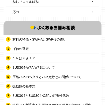
ねじりコイルばね
応力
材料の特徴・SWP-AとSWP-Bの違い
ばねの選定
１ＮはＫｇｆ？
SUS304-WPA,WPBについて
圧縮バネのヘタリとバネ定数との関係について
振動数の基本式
SUS304とSUS304-CSPの縦弾性係数
許容せん断応力が引張強さの50%程度の値になる理由