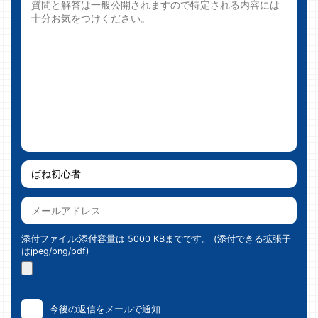
添付ファイル:添付容量は 5000 KBまでです。 (添付できる拡張子
はjpeg/png/pdf)
今後の返信をメールで通知