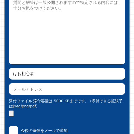
添付ファイル:添付容量は 5000 KBまでです。 (添付できる拡張子
はjpeg/png/pdf)
今後の返信をメールで通知