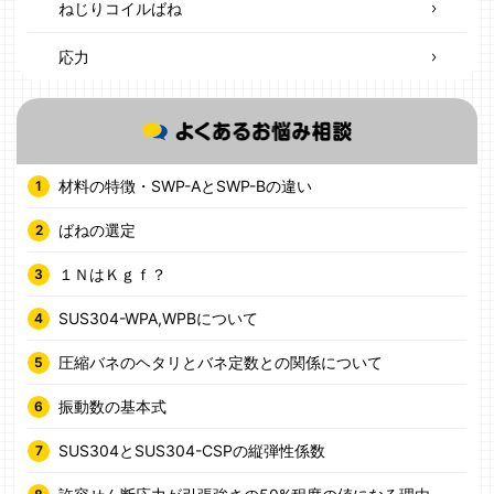
ねじりコイルばね
応力
材料の特徴・SWP-AとSWP-Bの違い
ばねの選定
１ＮはＫｇｆ？
SUS304-WPA,WPBについて
圧縮バネのヘタリとバネ定数との関係について
振動数の基本式
SUS304とSUS304-CSPの縦弾性係数