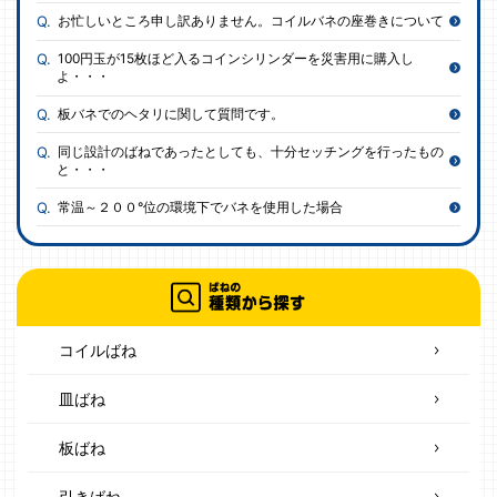
お忙しいところ申し訳ありません。コイルバネの座巻きについて
100円玉が15枚ほど入るコインシリンダーを災害用に購入し
よ・・・
板バネでのヘタリに関して質問です。
同じ設計のばねであったとしても、十分セッチングを行ったもの
と・・・
常温～２００°位の環境下でバネを使用した場合
コイルばね
皿ばね
板ばね
引きばね