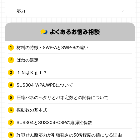
応力
材料の特徴・SWP-AとSWP-Bの違い
ばねの選定
１ＮはＫｇｆ？
SUS304-WPA,WPBについて
圧縮バネのヘタリとバネ定数との関係について
振動数の基本式
SUS304とSUS304-CSPの縦弾性係数
許容せん断応力が引張強さの50%程度の値になる理由