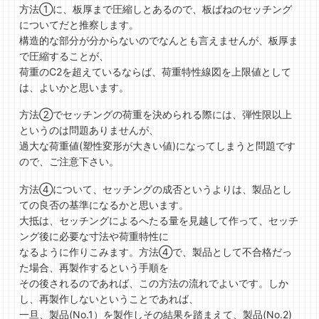
方法①に、板厚まで圧縮しとあるので、板ばねのセッチング
についてだと推察します。
構造的な部分が分からないのでなんとも言えませんが、板厚ま
で圧縮することが、
荷重のC2を超えているならば、荷重特性線図を上限値として
は、よいかと思います。
方法②でセッチングの荷重を決められる際には、弾性限以上
というのは問題ありませんが、
過大な荷重値(塑性変形が大きい値)になってしまうと問題です
ので、ご注意下さい。
方法④について、セッチングの成否というよりは、製品とし
ての良否の基準になるかと思います。
大抵は、セッチングによるへたる量を見越して作って、セッチ
ング後に必要な寸法や荷重特性に
なるように作りこみます。方法④で、製品として不合格だっ
た場合、再製作するという手順を
その後されるのであれば、この方法の流れでよいです。しか
し、再製作しないということであれば、
一旦、製品(No.1）を製作しその結果を踏まえて、製品(No.2)