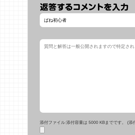
添付ファイル:添付容量は 5000 KBまでです。 (添付で