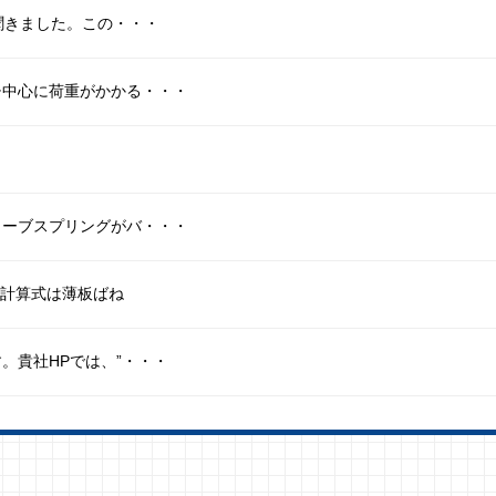
聞きました。この・・・
チ中心に荷重がかかる・・・
ェーブスプリングがバ・・・
、計算式は薄板ばね
。貴社HPでは、”・・・