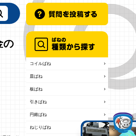
金の
コイルばね
皿ばね
板ばね
引きばね
円錐ばね
ねじりばね