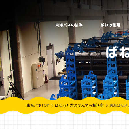
東海バネTOP
ばねっと君のなんでも相談室
東海ばねさ