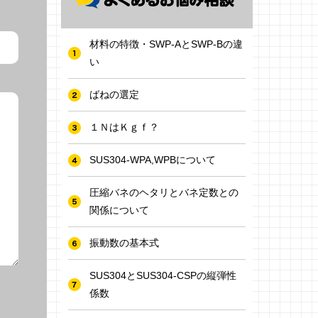
材料の特徴・SWP-AとSWP-Bの違
い
ばねの選定
１ＮはＫｇｆ？
SUS304-WPA,WPBについて
圧縮バネのヘタリとバネ定数との
関係について
振動数の基本式
SUS304とSUS304-CSPの縦弾性
係数