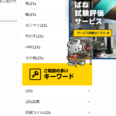
加工後のサ
角ばね
輪ばね
ゼンマイばね
竹の子ばね
i-MCばね
その他ばね
ばね
ばね定数
圧縮コイルばね