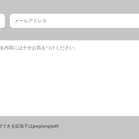
きる拡張子はjpeg/png/pdf)