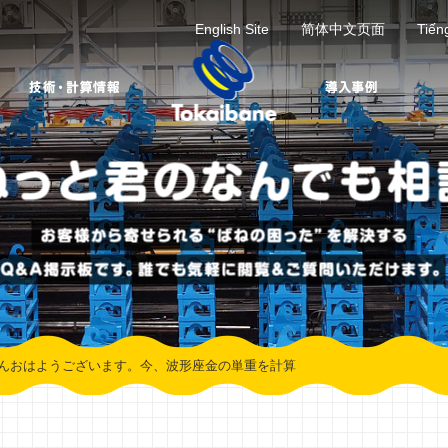
English Site
简体中文页面
Tiến
んおはようございます。今、波形座金の単重を計算