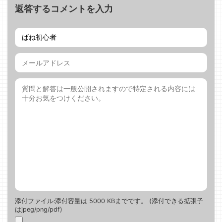
返答するコメントを入力
添付ファイル:添付容量は 5000 KBまでです。 (添付できる拡張子
はjpeg/png/pdf)