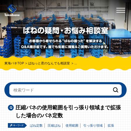
東海バネTOP
ばねっと君のなんでも相談室
圧縮バネの使用範囲を引っ張り領域ま
圧縮バネの使用範囲を引っ張り領域まで拡張
した場合のバネ定数
ばね定数
圧縮ばね
使用範囲
引っ張り領域
拡張