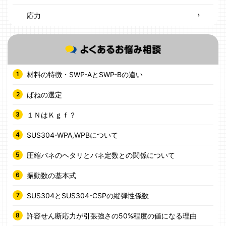
応力
材料の特徴・SWP-AとSWP-Bの違い
ばねの選定
１ＮはＫｇｆ？
SUS304-WPA,WPBについて
圧縮バネのヘタリとバネ定数との関係について
振動数の基本式
SUS304とSUS304-CSPの縦弾性係数
許容せん断応力が引張強さの50%程度の値になる理由