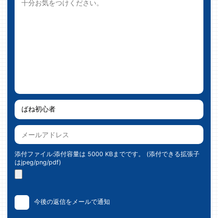
添付ファイル:添付容量は 5000 KBまでです。 (添付できる拡張子
はjpeg/png/pdf)
今後の返信をメールで通知