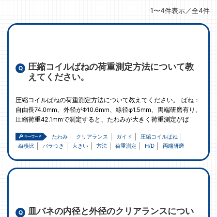
1〜4件表示／全4件
圧縮コイルばねの荷重測定方法について教
えてください。
圧縮コイルばねの荷重測定方法について教えてください。 ばね：
自由長74.0mm、外径がΦ10.6mm、線径φ1.5mm、両端研磨有り。
圧縮荷重42.1mmで測定すると、たわみが大きく荷重測定がば
たわみ
クリアランス
ガイド
圧縮コイルばね
縦横比
バラつき
大きい
方法
荷重測定
H/D
両端研磨
皿バネの内径と外径のクリアランスについ