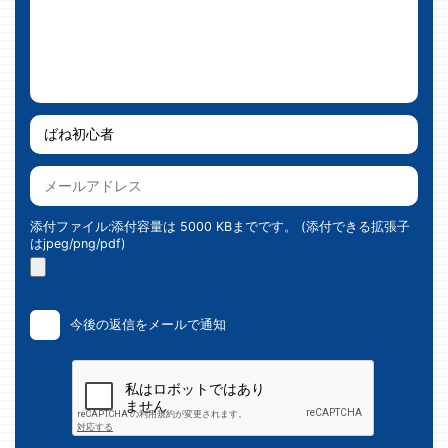
添付ファイル:添付容量は 5000 KBまでです。 (添付できる拡張子
はjpeg/png/pdf)
今後の返信をメールで通知