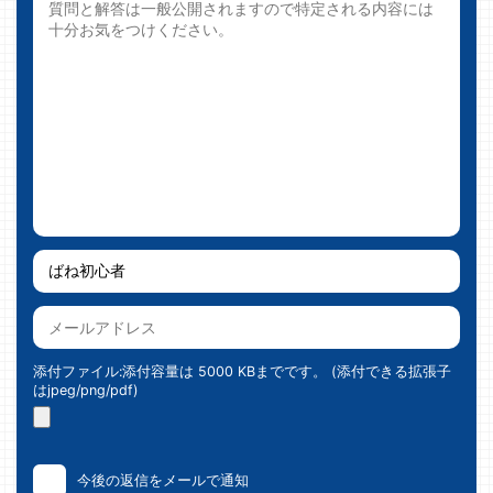
添付ファイル:添付容量は 5000 KBまでです。 (添付できる拡張子
はjpeg/png/pdf)
今後の返信をメールで通知