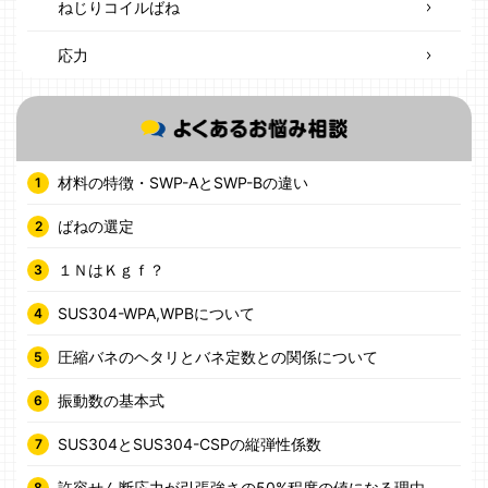
ねじりコイルばね
応力
材料の特徴・SWP-AとSWP-Bの違い
ばねの選定
１ＮはＫｇｆ？
SUS304-WPA,WPBについて
圧縮バネのヘタリとバネ定数との関係について
振動数の基本式
SUS304とSUS304-CSPの縦弾性係数
許容せん断応力が引張強さの50%程度の値になる理由