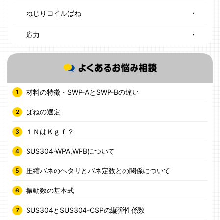
ねじりコイルばね
応力
材料の特徴・SWP-AとSWP-Bの違い
ばねの選定
１ＮはＫｇｆ？
SUS304-WPA,WPBについて
圧縮バネのヘタリとバネ定数との関係について
振動数の基本式
SUS304とSUS304-CSPの縦弾性係数