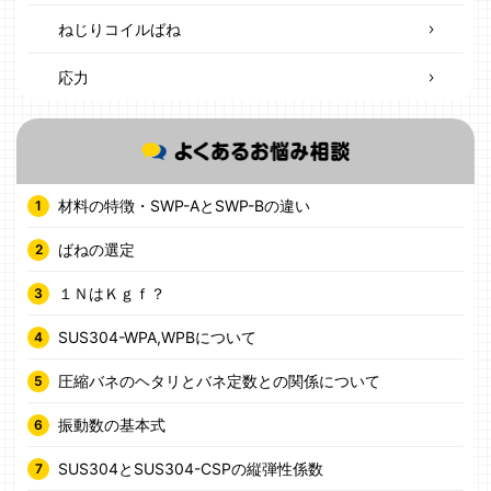
ねじりコイルばね
応力
材料の特徴・SWP-AとSWP-Bの違い
ばねの選定
１ＮはＫｇｆ？
SUS304-WPA,WPBについて
圧縮バネのヘタリとバネ定数との関係について
振動数の基本式
SUS304とSUS304-CSPの縦弾性係数