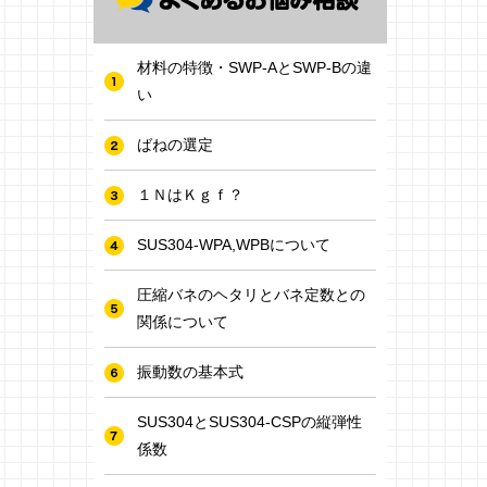
材料の特徴・SWP-AとSWP-Bの違
い
ばねの選定
１ＮはＫｇｆ？
SUS304-WPA,WPBについて
圧縮バネのヘタリとバネ定数との
関係について
振動数の基本式
SUS304とSUS304-CSPの縦弾性
係数