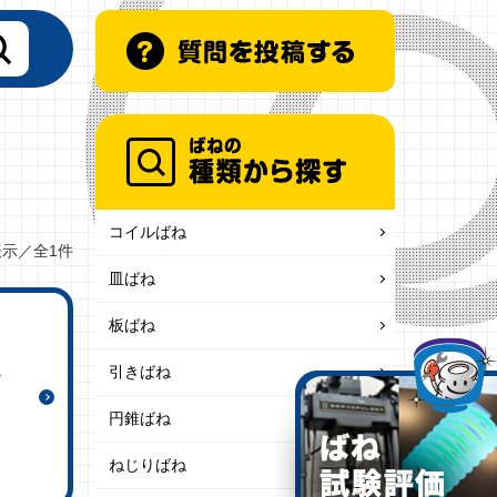
コイルばね
表示／全1件
皿ばね
板ばね
引きばね
ど
円錐ばね
ねじりばね