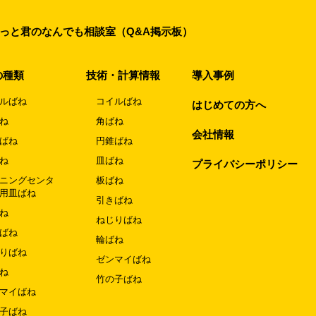
っと君のなんでも相談室（Q&A掲示板）
の種類
技術・計算情報
導入事例
ルばね
コイルばね
はじめての方へ
ね
角ばね
会社情報
ばね
円錐ばね
ね
皿ばね
プライバシーポリシー
ニングセンタ
板ばね
用皿ばね
引きばね
ね
ねじりばね
ばね
輪ばね
りばね
ゼンマイばね
ね
竹の子ばね
マイばね
子ばね