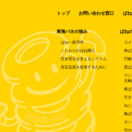
トップ
お問い合わせ窓口
ばね
東海バネの強み
ばね
ばね一筋70年
コイ
こだわりのばね職人
角ば
完全受注を支えるシステム
円錐
安定品質を提供するために
皿ば
マシ
主軸
板ば
引き
ねじ
輪ば
ゼン
竹の