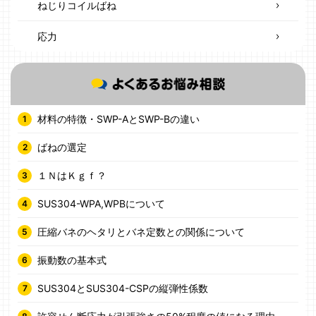
ねじりコイルばね
応力
材料の特徴・SWP-AとSWP-Bの違い
ばねの選定
１ＮはＫｇｆ？
SUS304-WPA,WPBについて
圧縮バネのヘタリとバネ定数との関係について
振動数の基本式
SUS304とSUS304-CSPの縦弾性係数