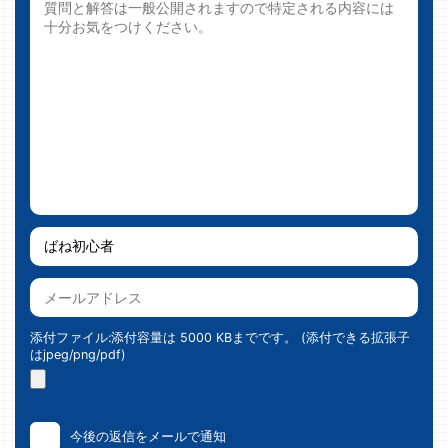
添付ファイル:添付容量は 5000 KBまでです。 (添付できる拡張子
はjpeg/png/pdf)
今後の返信をメールで通知