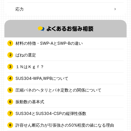
応力
材料の特徴・SWP-AとSWP-Bの違い
ばねの選定
１ＮはＫｇｆ？
SUS304-WPA,WPBについて
圧縮バネのヘタリとバネ定数との関係について
振動数の基本式
SUS304とSUS304-CSPの縦弾性係数
許容せん断応力が引張強さの50%程度の値になる理由