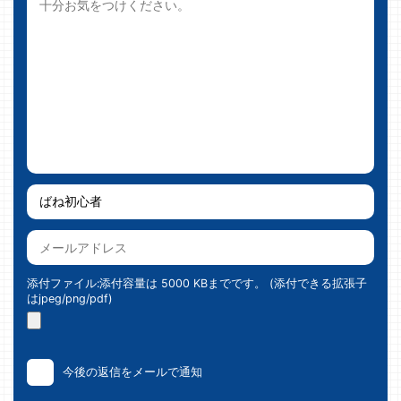
添付ファイル:添付容量は 5000 KBまでです。 (添付できる拡張子
はjpeg/png/pdf)
今後の返信をメールで通知