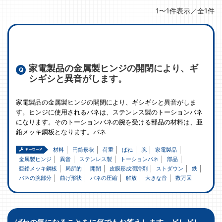
1〜1件表示／全1件
家電製品の金属製ヒンジの開閉により、ギ
シギシと異音がします。
家電製品の金属製ヒンジの開閉により、ギシギシと異音がしま
す。ヒンジに使用されるバネは、ステンレス製のトーションバネ
になります。そのトーションバネの腕を受ける部品の材料は、亜
鉛メッキ鋼板となります。バネ
材料
円筒形状
荷重
ばね
腕
家電製品
金属製ヒンジ
異音
ステンレス製
トーションバネ
部品
亜鉛メッキ鋼板
局所的
開閉
皮膜形成潤滑剤
ストダウン
鉄
バネの腕部分
曲げ形状
バネの圧縮
解放
大きな音
数万回