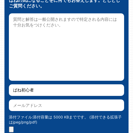
ばねの気になることをに何でもお答えします。どしどし
ご質問ください。
添付ファイル:添付容量は 5000 KBまでです。 (添付できる拡張子
はjpeg/png/pdf)