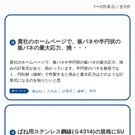
1〜5件表示／全5件
貴社のホームページで、板バネや半円状の
板バネの最大応力、撓・・・
貴社のホームページで、板バネや半円状の板バネの最大応力、撓
みの計算式があり、助かっています。半円状のバネを板状でな
く、円柱材（線材）で作製すると撓みと最大応力はどのような計
算式になるのを知りたいと思
板ばね
たわみ
計算式
線材
半円
ばね用ステンレス鋼線(Ｇ4314)の規格にSU