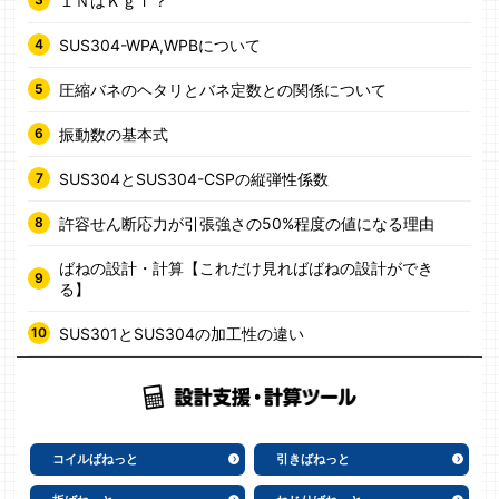
１ＮはＫｇｆ？
SUS304-WPA,WPBについて
圧縮バネのヘタリとバネ定数との関係について
振動数の基本式
SUS304とSUS304-CSPの縦弾性係数
許容せん断応力が引張強さの50%程度の値になる理由
ばねの設計・計算【これだけ見ればばねの設計ができ
る】
SUS301とSUS304の加工性の違い
コイルばねっと
引きばねっと