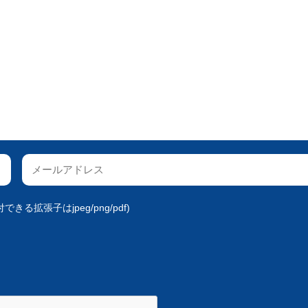
きる拡張子はjpeg/png/pdf)