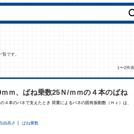
一覧です。
1〜2件
0ｍｍ、ばね乗数25Ｎ/ｍｍの４本のばね
ｍｍの４本のバネで支えたとき 荷重によるバネの固有振動数（Ｈｚ）は、
自由高さ
ばね乗数