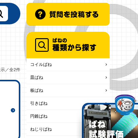
コイルばね
表示／全2件
皿ばね
板ばね
引きばね
円錐ばね
ねじりばね