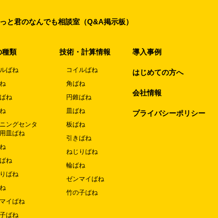
っと君のなんでも相談室（Q&A掲示板）
の種類
技術・計算情報
導入事例
ルばね
コイルばね
はじめての方へ
ね
角ばね
会社情報
ばね
円錐ばね
ね
皿ばね
プライバシーポリシー
ニングセンタ
板ばね
用皿ばね
引きばね
ね
ねじりばね
ばね
輪ばね
りばね
ゼンマイばね
ね
竹の子ばね
マイばね
子ばね