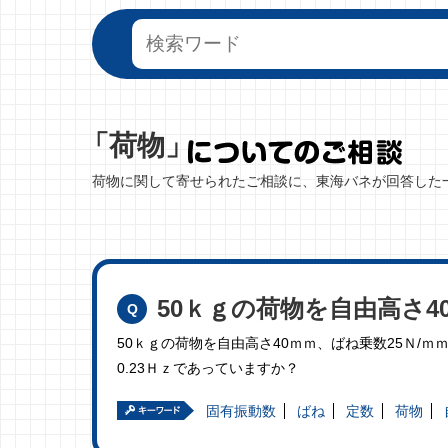
「荷物」
荷物に関して寄せられたご相談に、東海バネが回答した
50ｋｇの荷物を自由高さ4
50ｋｇの荷物を自由高さ40ｍｍ、ばね乗数25Ｎ/
0.23Ｈｚであっていますか？
固有振動数
ばね
定数
荷物