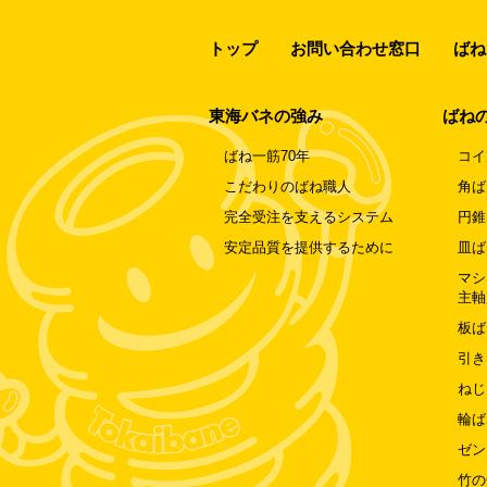
トップ
お問い合わせ窓口
ばね
東海バネの強み
ばね
ばね一筋70年
コイ
こだわりのばね職人
角ば
完全受注を支えるシステム
円錐
安定品質を提供するために
皿ば
マシ
主軸
板ば
引き
ねじ
輪ば
ゼン
竹の