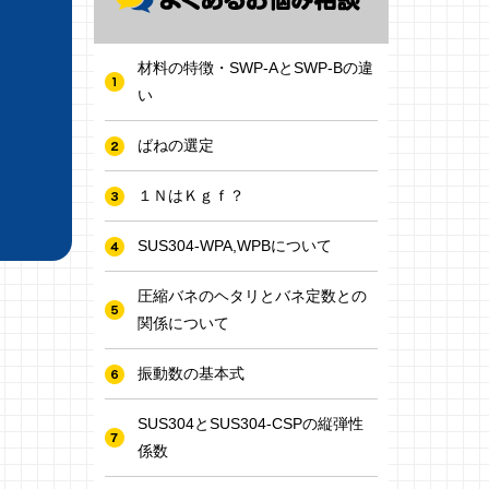
材料の特徴・SWP-AとSWP-Bの違
い
ばねの選定
１ＮはＫｇｆ？
SUS304-WPA,WPBについて
圧縮バネのヘタリとバネ定数との
関係について
振動数の基本式
SUS304とSUS304-CSPの縦弾性
係数