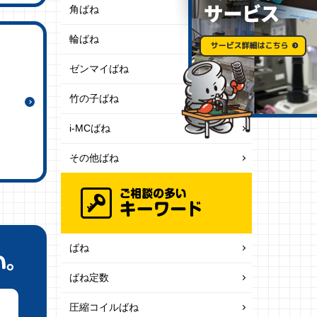
角ばね
輪ばね
ゼンマイばね
竹の子ばね
i-MCばね
その他ばね
ばね
ばね定数
圧縮コイルばね