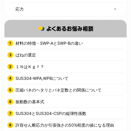
応力
材料の特徴・SWP-AとSWP-Bの違い
ばねの選定
１ＮはＫｇｆ？
SUS304-WPA,WPBについて
圧縮バネのヘタリとバネ定数との関係について
振動数の基本式
SUS304とSUS304-CSPの縦弾性係数
許容せん断応力が引張強さの50%程度の値になる理由