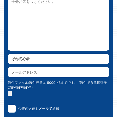
添付ファイル:添付容量は 5000 KBまでです。 (添付できる拡張子
はjpeg/png/pdf)
今後の返信をメールで通知