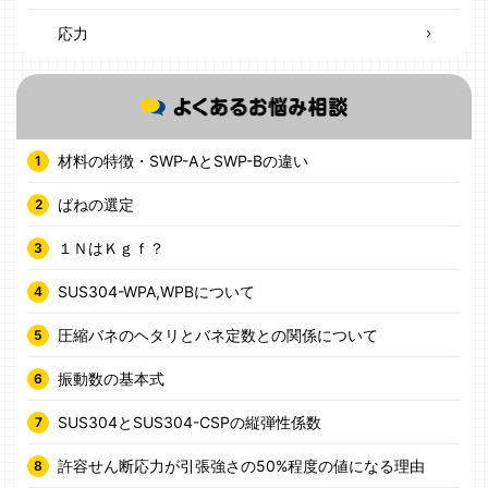
応力
材料の特徴・SWP-AとSWP-Bの違い
ばねの選定
１ＮはＫｇｆ？
SUS304-WPA,WPBについて
圧縮バネのヘタリとバネ定数との関係について
振動数の基本式
SUS304とSUS304-CSPの縦弾性係数
許容せん断応力が引張強さの50%程度の値になる理由