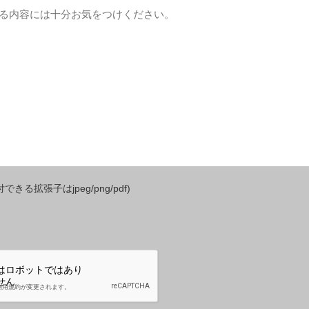
きる拡張子はjpeg/png/pdf)