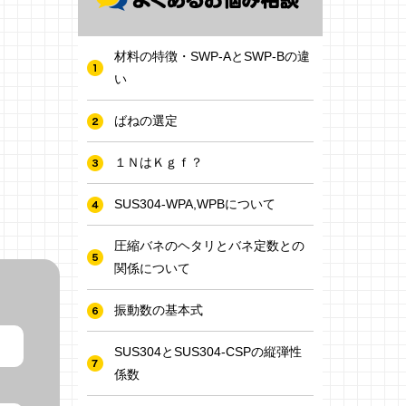
材料の特徴・SWP-AとSWP-Bの違
い
ばねの選定
１ＮはＫｇｆ？
SUS304-WPA,WPBについて
圧縮バネのヘタリとバネ定数との
関係について
振動数の基本式
SUS304とSUS304-CSPの縦弾性
係数