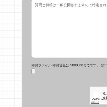
添付ファイル:添付容量は 5000 KBまでです。 (添付で