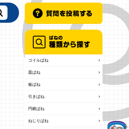
コイルばね
皿ばね
板ばね
引きばね
円錐ばね
ねじりばね