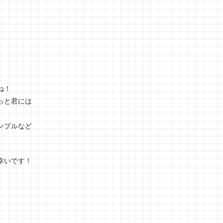
ね！
っと君には
ンプルなど
幸いです！