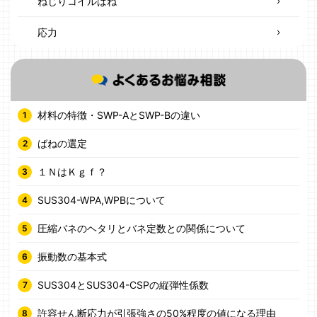
ねじりコイルばね
応力
材料の特徴・SWP-AとSWP-Bの違い
ばねの選定
１ＮはＫｇｆ？
SUS304-WPA,WPBについて
圧縮バネのヘタリとバネ定数との関係について
振動数の基本式
SUS304とSUS304-CSPの縦弾性係数
許容せん断応力が引張強さの50%程度の値になる理由