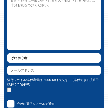
添付ファイル:添付容量は 5000 KBまでです。 (添付できる拡張子
はjpeg/png/pdf)
今後の返信をメールで通知