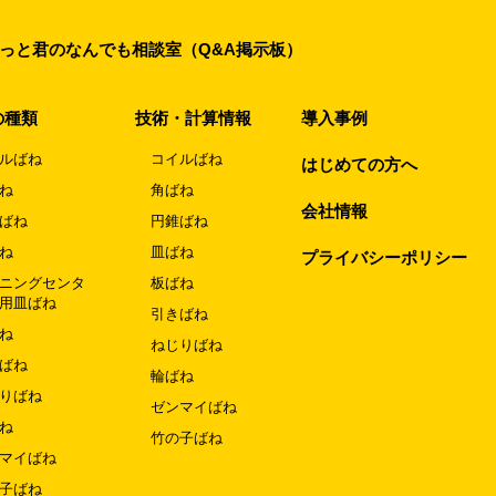
っと君のなんでも相談室（Q&A掲示板）
の種類
技術・計算情報
導入事例
ルばね
コイルばね
はじめての方へ
ね
角ばね
会社情報
ばね
円錐ばね
ね
皿ばね
プライバシーポリシー
ニングセンタ
板ばね
用皿ばね
引きばね
ね
ねじりばね
ばね
輪ばね
りばね
ゼンマイばね
ね
竹の子ばね
マイばね
子ばね