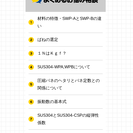
材料の特徴・SWP-AとSWP-Bの違
い
ばねの選定
１ＮはＫｇｆ？
SUS304-WPA,WPBについて
圧縮バネのヘタリとバネ定数との
関係について
振動数の基本式
SUS304とSUS304-CSPの縦弾性
係数