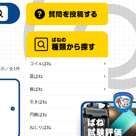
コイルばね
表示／全1件
皿ばね
板ばね
引きばね
円錐ばね
ねじりばね