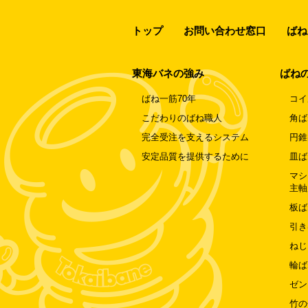
トップ
お問い合わせ窓口
ばね
東海バネの強み
ばね
ばね一筋70年
コイ
こだわりのばね職人
角ば
完全受注を支えるシステム
円錐
安定品質を提供するために
皿ば
マシ
主軸
板ば
引き
ねじ
輪ば
ゼン
竹の