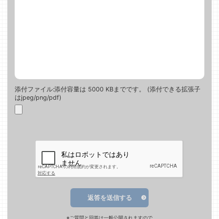
添付ファイル:添付容量は 5000 KBまでです。 (添付できる拡張子
はjpeg/png/pdf)
返答を送信する
※ご質問と回答は一般公開されますので