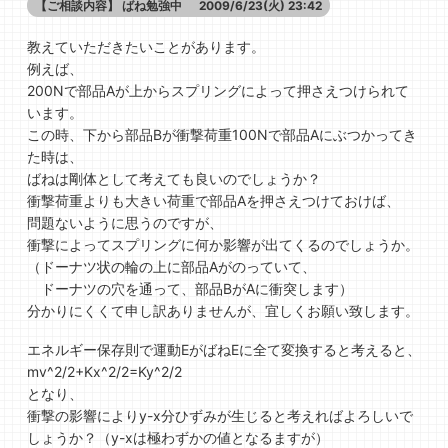
【ご相談内容】
ばね勉強中
2009/6/23(火) 23:42
教えていただきたいことがあります。
例えば、
200Nで部品Aが上からスプリングによって押さえつけられて
います。
この時、下から部品Bが衝撃荷重100Nで部品Aにぶつかってき
た時は、
ばねは剛体として考えても良いのでしょうか？
衝撃荷重よりも大きい荷重で部品Aを押さえつけておけば、
問題ないように思うのですが、
衝撃によってスプリングに何か影響が出てくるのでしょうか。
（ドーナツ状の輪の上に部品Aがのっていて、
ドーナツの穴を通って、部品BがAに衝突します）
分かりにくくて申し訳ありませんが、宜しくお願い致します。
エネルギー保存則で運動EがばねEに全て変換すると考えると、
mv^2/2+Kx^2/2=Ky^2/2
となり、
衝撃の影響によりy-x分ひずみが生じると考えればよろしいで
しょうか？（y-xは極わずかの値となるますが）