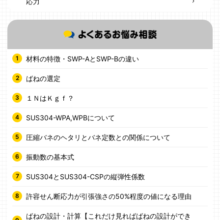
応力
材料の特徴・SWP-AとSWP-Bの違い
ばねの選定
１ＮはＫｇｆ？
SUS304-WPA,WPBについて
圧縮バネのヘタリとバネ定数との関係について
振動数の基本式
SUS304とSUS304-CSPの縦弾性係数
許容せん断応力が引張強さの50%程度の値になる理由
ばねの設計・計算【これだけ見ればばねの設計ができ