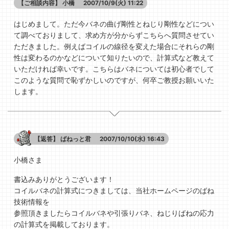
【ご相談内容】
小橋
2007/10/9(火) 11:22
はじめまして。ただ今バネの曲げ剛性とねじり剛性などについ
て調べておりまして、求め方が分からずこちらへ質問させてい
ただきました。例えばコイルの線径を変えた場合にそれらの剛
性は変わるのかなどについて知りたいので、計算式など教えて
いただければ幸いです。こちらはバネについては初心者でして
このような質問で恥ずかしいのですが、何卒ご教授お願いいた
します。
【返答】
ばねっと君
2007/10/10(水) 16:43
小橋さま
書込みありがとうございます！
コイルバネの計算式につきましては、当社ホームページのばね
技術情報を
参照頂きましたらコイルバネや引張りバネ、ねじりばねの応力
の計算式を掲載しております。