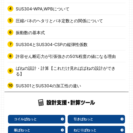
SUS304-WPA,WPBについて
圧縮バネのヘタリとバネ定数との関係について
振動数の基本式
SUS304とSUS304-CSPの縦弾性係数
許容せん断応力が引張強さの50%程度の値になる理由
ばねの設計・計算【これだけ見ればばねの設計ができ
る】
SUS301とSUS304の加工性の違い
コイルばねっと
引きばねっと
板ばねっと
ねじりばねっと