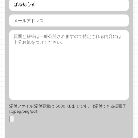
添付ファイル:添付容量は 5000 KBまでです。 (添付できる拡張子
はjpeg/png/pdf)