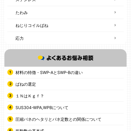
たわみ
ねじりコイルばね
応力
材料の特徴・SWP-AとSWP-Bの違い
ばねの選定
１ＮはＫｇｆ？
SUS304-WPA,WPBについて
圧縮バネのヘタリとバネ定数との関係について
振動数の基本式