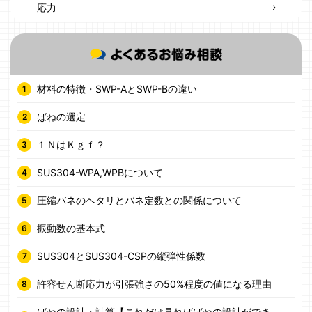
応力
材料の特徴・SWP-AとSWP-Bの違い
ばねの選定
１ＮはＫｇｆ？
SUS304-WPA,WPBについて
圧縮バネのヘタリとバネ定数との関係について
振動数の基本式
SUS304とSUS304-CSPの縦弾性係数
許容せん断応力が引張強さの50%程度の値になる理由
ばねの設計・計算【これだけ見ればばねの設計ができ