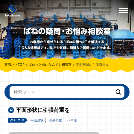
東海バネTOP
ばねっと君のなんでも相談室
平面形状に引張荷重を
平面形状に引張荷重を
平面形状
引張荷重
バネ性