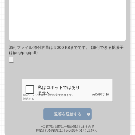
添付ファイル:添付容量は 5000 KBまでです。 (添付できる拡張子
はjpeg/png/pdf)
返答を送信する
※ご質問と回答は一般公開されますので
特定される内容には十分お気をつけください。