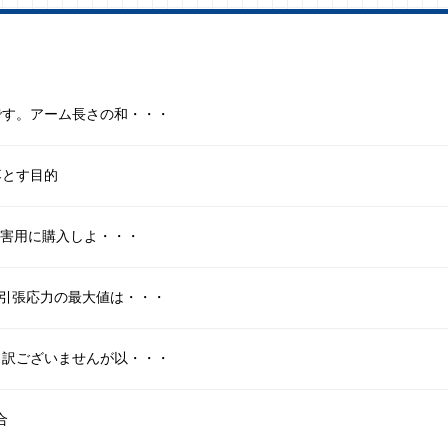
です。アーム長さの和・・・
落とす目的
災害用に購入しよ・・・
引張応力の最大値は・・・
し訳ございませんが以・・・
合