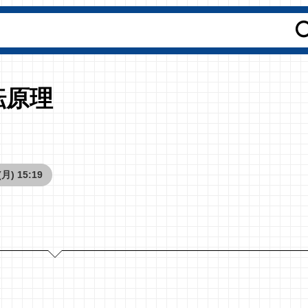
転原理
(月) 15:19