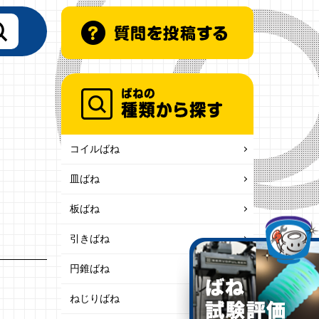
コイルばね
皿ばね
板ばね
引きばね
円錐ばね
ねじりばね