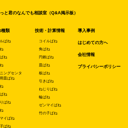
っと君のなんでも相談室（Q&A掲示板）
の種類
技術・計算情報
導入事例
ルばね
コイルばね
はじめての方へ
ね
角ばね
会社情報
ばね
円錐ばね
ね
皿ばね
プライバシーポリシー
ニングセンタ
板ばね
用皿ばね
引きばね
ね
ねじりばね
ばね
輪ばね
りばね
ゼンマイばね
ね
竹の子ばね
マイばね
子ばね