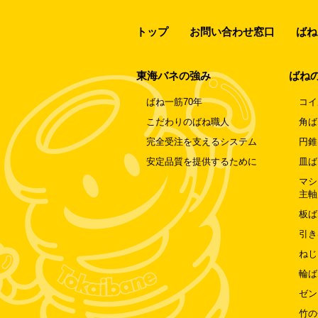
トップ
お問い合わせ窓口
ばね
東海バネの強み
ばね
ばね一筋70年
コイ
こだわりのばね職人
角ば
完全受注を支えるシステム
円錐
安定品質を提供するために
皿ば
マシ
主軸
板ば
引き
ねじ
輪ば
ゼン
竹の