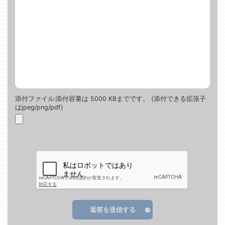
添付ファイル:添付容量は 5000 KBまでです。 (添付できる拡張子
はjpeg/png/pdf)
返答を送信する