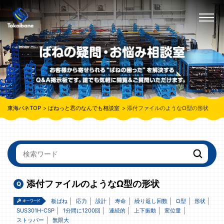
東海バネTOP
ばねっと君のなんでも相談室
添付ファイルのようなΩ型の形状
添付ファイルのようなΩ型の形状
板ばね
応力
設計
寿命
繰り返し回数
Ω型
形状
SUS301H-CSP
1分間に1200回
連続的
上下振動
変位量
ストッパー
無限大