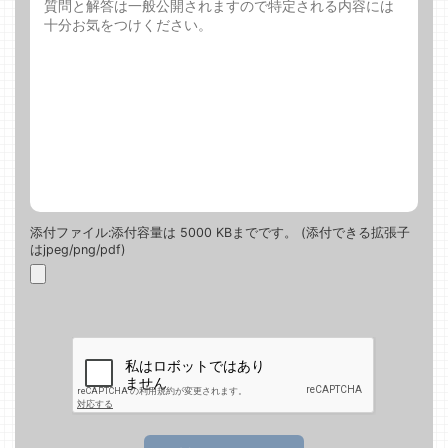
添付ファイル:添付容量は 5000 KBまでです。 (添付できる拡張子
はjpeg/png/pdf)