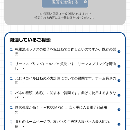
返答を送信する
※ご質問と回答は一般公開されますので
特定される内容には十分お気をつけください。
乾電池ボックスの端子を板ばねで自作したいのですが、既存の製
品・・・
リーフスプリングについての質問です。リーフスプリングは湾曲
し・・・
ねじりコイルばねの応力計算についての質問です。アーム長さの
和・・・
バネの種類（名称）に関するご質問です。曲げて使用するような
バ・・・
降伏強度が高く（～1000MPa）、安く手に入る電子部品用
の・・・
貴社のホームページで、板バネや半円状の板バネの最大応力、
撓・・・