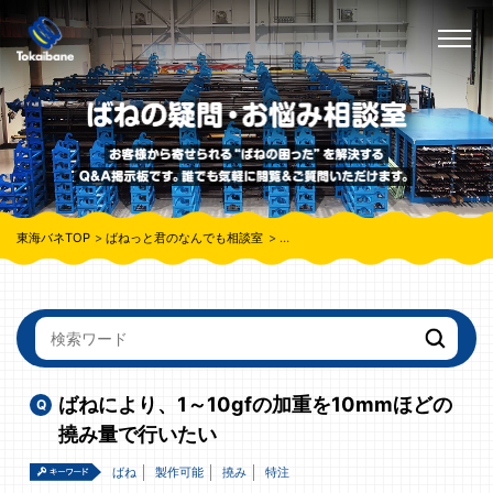
東海バネTOP
ばねっと君のなんでも相談室
ばねにより、1～10gfの加重を10m
ばねにより、1～10gfの加重を10mmほどの
撓み量で行いたい
ばね
製作可能
撓み
特注