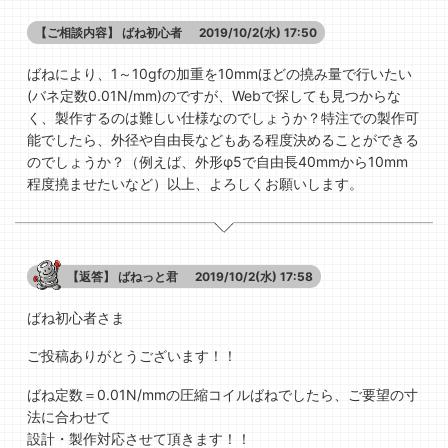
【ご相談内容】
ばね初心者
2019/10/2(水) 17:50
ばねにより、1～10gfの加重を10mmほどの撓み量で行いたい
(バネ定数0.01N/mm)のですが、Webで探しても見つからな
く、製作するのは難しい仕様なのでしょうか？特注での製作可
能でしたら、外径や自由長などもある程度決めることができる
のでしょうか？（例えば、外形φ5で自由長40mmから10mm
程度撓ませたいなど）以上、よろしくお願いします。
【返答】
ばねっと君
2019/10/2(水) 17:58
ばね初心者さま
ご投稿ありがとうございます！！
ばね定数＝0.01N/mmの圧縮コイルばねでしたら、ご要望の寸
法に合わせて
設計・製作対応させて頂きます！！