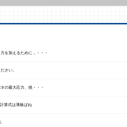
う力を加えるために，・・・
ください。
バネの最大応力、撓・・・
、計算式は薄板ばね
1、