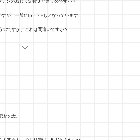
ブナンのねじり定数Ｊと言うのですか？
が、一般にIp＝Ix＋Iyとなっています。
なると思うのですが、これは間違いですか？
，部材のね
とすると，ねじり角は，θ=Mt/（G・Ip）