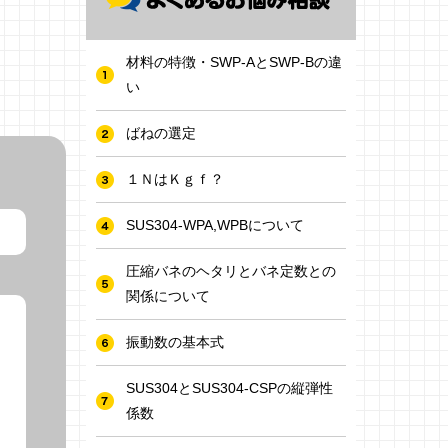
材料の特徴・SWP-AとSWP-Bの違
い
ばねの選定
１ＮはＫｇｆ？
SUS304-WPA,WPBについて
圧縮バネのヘタリとバネ定数との
関係について
振動数の基本式
SUS304とSUS304-CSPの縦弾性
係数