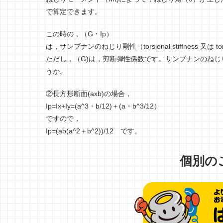
で算定できます。
この時の，（G・Ip）
は，サンブナンのねじり剛性（torsional stiffness 又は to
ただし，（G)は，剪断弾性係数です。サンブナンのね
うか。
②長方形断面(axb)の場合，
Ip=Ix+Iy=(a^3・b/12)＋(a・b^3/12）
ですので，
Ip=(ab(a^2＋b^2))/12 です。
個別の