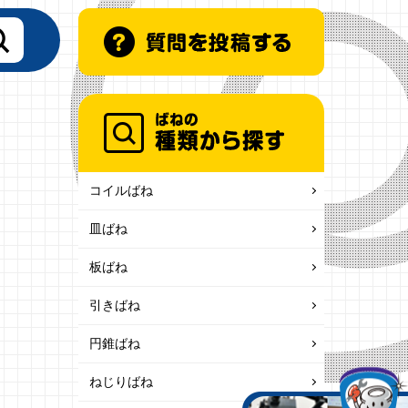
コイルばね
皿ばね
板ばね
引きばね
円錐ばね
ねじりばね