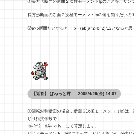
①長方形断面の断面２次極モーメントIpのことを、サン
長方形断面の断面２次極モーメントIpの値を知りたいのです
②a×b断面だとすると、Ip＝(ab(a^2+b^2)/12と
【返答】
ばねっと君
2005/4/29(金) 14:07
①回転対称断面の場合，断面２次極モーメント（Ip)は
じり抵抗係数で，
Ip=∫r^2・dA=Ix+Iy にて算定します。
ねじりモーメント（Mt)によって，ねじり角（θ）が生じた