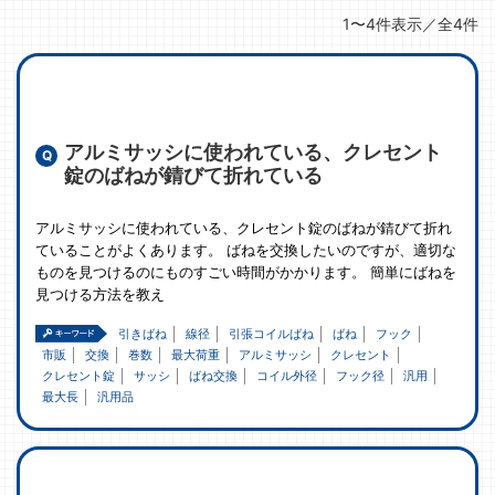
1〜4件表示／全4件
アルミサッシに使われている、クレセント
錠のばねが錆びて折れている
アルミサッシに使われている、クレセント錠のばねが錆びて折れ
ていることがよくあります。 ばねを交換したいのですが、適切な
ものを見つけるのにものすごい時間がかかります。 簡単にばねを
見つける方法を教え
引きばね
線径
引張コイルばね
ばね
フック
市販
交換
巻数
最大荷重
アルミサッシ
クレセント
クレセント錠
サッシ
ばね交換
コイル外径
フック径
汎用
最大長
汎用品